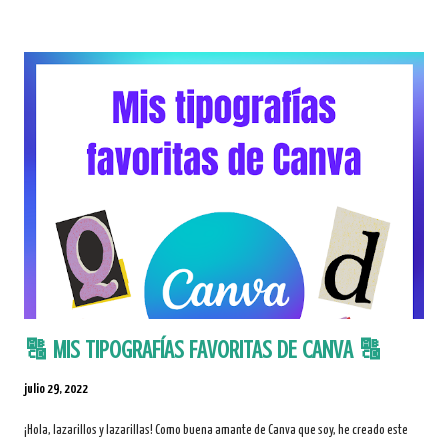
. La podéis descargar pinchando en la imagen de esta publicación o en el enlace que
encontraréis al final de esta entrada. ÍNDICE 1. E l cambio semántico Ampliación y
restricción del significado Alteración del significado 2. Causas del cambio semántico
Causas lingüísticas Causas históricas Causas sociales: palabras tabú, eufemismos y
disfemismos Causas psicológicas: metáfora, metonimia, elipsis y contaminaci...
🔠 MIS TIPOGRAFÍAS FAVORITAS DE CANVA 🔠
julio 29, 2022
¡Hola, lazarillos y lazarillas! Como buena amante de Canva que soy, he creado este