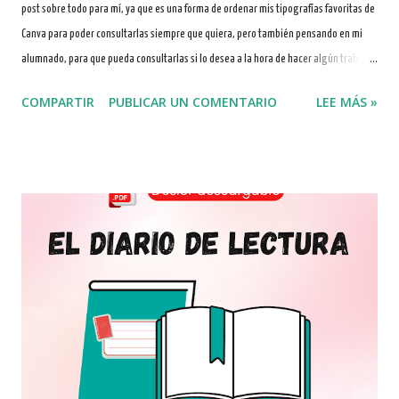
post sobre todo para mí, ya que es una forma de ordenar mis tipografías favoritas de
Canva para poder consultarlas siempre que quiera, pero también pensando en mi
alumnado, para que pueda consultarlas si lo desea a la hora de hacer algún trabajo
o proyecto en Canva. Obviamente, también espero que os sea de tanta utilidad a
COMPARTIR
PUBLICAR UN COMENTARIO
LEE MÁS »
vosotros y vosotras como lo será para mí. https://www.canva.com/es_es/ Veréis que
he seleccionado muchísimas tipografías, porque hay tantas que me ha costado un
montón elegirlas. Por ello, la publicación está bastante cargada de letra, pero el
diseño por colores ayuda a diferenciar las tipografías. DIFERENCIA ENTRE TIPOGRAFÍA,
CALIGRAFÍA Y LETTERING Según la RAE, la tipografía es el " modo o estilo en que está
impreso un texto", mientras que la caligrafía es definida como el " arte de escribir
con letra bella y correctamente formada, según diferentes estilos". As...