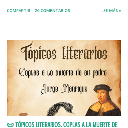
(traducido del inglés como " libro con solapas o de pestañas ") es un recurso
COMPARTIR
26 COMENTARIOS
LEE MÁS »
didáctico creado normalmente sobre una cartulina plegada en tres partes (tríptico).
Se trata de una forma de presentar trabajos que es muy visual y da rienda suelta a la
originalidad y creatividad , así como un modo de trabajar las manualidades . Así
pues, se fomenta mucho la vena artística del alumnado. OBJETIVO PRINCIPAL En este
tipo de trabajos originales importa tanto el contenido como la forma en que se
presenta la información, pues el lapbook se caracteriza por contener elementos muy
expresivos. Pero aparte de ser visualmente atractivo, el objetivo principal d...
📜 TÓPICOS LITERARIOS. COPLAS A LA MUERTE DE