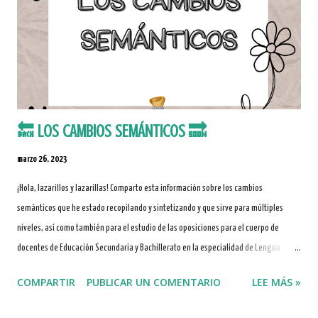
🔙 LOS CAMBIOS SEMÁNTICOS 🔜
marzo 26, 2023
¡Hola, lazarillos y lazarillas! Comparto esta información sobre los cambios
semánticos que he estado recopilando y sintetizando y que sirve para múltiples
niveles, así como también para el estudio de las oposiciones para el cuerpo de
docentes de Educación Secundaria y Bachillerato en la especialidad de Lengua
Castellana y Literatura (tema 13: Relaciones semánticas entre las palabras:
COMPARTIR
PUBLICAR UN COMENTARIO
LEE MÁS »
hiponimia, sinonimia, polisemia, homonimia y antonimia. Los cambios de sentido).
Se trata de una presentación teórica disponible tanto en castellano como en catalán