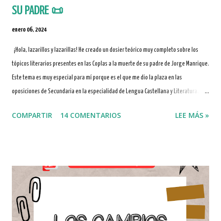
SU PADRE 📜
enero 06, 2024
¡Hola, lazarillos y lazarillas! He creado un dosier teórico muy completo sobre los
tópicos literarios presentes en las Coplas a la muerte de su padre de Jorge Manrique.
Este tema es muy especial para mí porque es el que me dio la plaza en las
oposiciones de Secundaria en la especialidad de Lengua Castellana y Literatura.
Además, disfruto mucho dándolo en clase por la profundidad filosófica de las
COMPARTIR
14 COMENTARIOS
LEE MÁS »
preciosas Coplas de Manrique. Espero que esta selección de tópicos, con su
correspondiente desarrollo teórico y análisis práctico a partir de las copas más
importantes de la obra, os sirva de gran ayuda. ÍNDICE Coplas a la muerte de su padre
Definición de tópico literario Memento mori ('recuerda que has de morir') Tempus
fugit ('el tiempo huye') Vita flumen ('la vida como río) Omnia mors aequat ('la
muerte igualadora') Homo viator ('el hombre viajero') Quotidie morimur ('cada día
morimos') Fortuna mutabile ('la fortuna cambiante') Co...