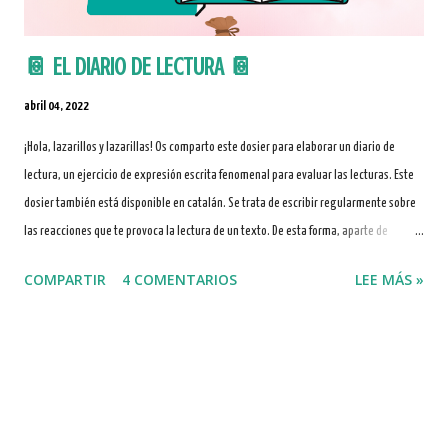
📔 EL DIARIO DE LECTURA 📔
abril 04, 2022
¡Hola, lazarillos y lazarillas! Os comparto este dosier para elaborar un diario de
lectura, un ejercicio de expresión escrita fenomenal para evaluar las lecturas. Este
dosier también está disponible en catalán. Se trata de escribir regularmente sobre
las reacciones que te provoca la lectura de un texto. De esta forma, aparte de
trabajar la escritura, también se reflexiona con más atención sobre aquello que se
COMPARTIR
4 COMENTARIOS
LEE MÁS »
lee. El diario lector ayuda a retener las ideas principales de cada capítulo y permite
expresar pensamientos y sensaciones que te transmite la lectura. OBJETIVO
PRINCIPAL Seguro que muchas veces, al estar leyendo un texto, te has emocionado,
se te han ocurrido nuevas ideas, has recordado vivencias del pasado o anécdotas
que después de la lectura se te han olvidado porque no las anotaste en ningún sitio.
Para expresar con palabras o imágenes tus reacciones ante la lectura y para que